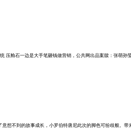
统 压舱石一边是大手笔砸钱做营销，公共网出品案牍：张萌孙莹设
意想不到的故事成长，小罗伯特唐尼此次的脚色可纷歧般。带来一