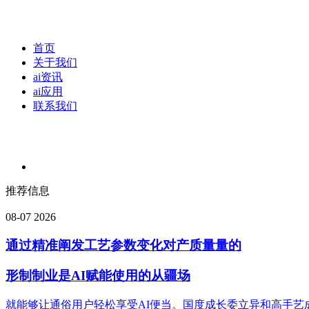
首页
关于我们
ai资讯
ai应用
联系我们
推荐信息
08-07
2026
通过精准阐发工艺参数变化对产质量量的
形制制业是AI赋能使用的从疆场
就能够让通俗用户轻松享受AI便当。国度成长委立异和高手艺