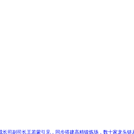
成长司副司长王若蒙引见，同步搭建高精锻炼场，数十家龙头链从企